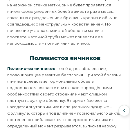
на наружной стенке матки, он не будет проявляться
ничем кроме умеренных болей в животе раз в месяц,
связанных с раздражением брюшины кровью и обычно
совпадающих с менструальным кровотечением. Но
появление участка слизистой оболочки матки в
просвете маточной трубы может привести к её
непроходимости – полной или частичной.
Поликистоз яичников
Поликистоз яичников
– ещё одно заболевание,
провоцирующее развитие бесплодия. При этой болезни
яичники вследствие гормональных сбоев в
подростковом возрасте или в связи с врождёнными
особенностями своего строения имеют слишком
плотную наружную оболочку. В норме яйцеклетка
находится внутри яичника в специальном пузырьке –
фолликуле, который под влиянием гормонального цикла
постепенно приближается к поверхности яичника и в
определённый момент разрывается, выпуская наружу