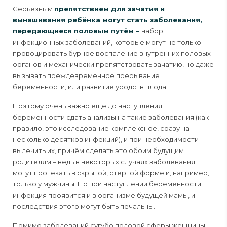
Серьёзным
препятствием для зачатия и
вынашивания ребёнка могут стать заболевания,
передающиеся половым путём –
набор
инфекционных заболеваний, которые могут не только
провоцировать бурное воспаление внутренних половых
органов и механически препятствовать зачатию, но даже
вызывать преждевременное прерывание
беременности, или развитие уродств плода.
Поэтому очень важно ещё до наступления
беременности сдать анализы на такие заболевания (как
правило, это исследование комплексное, сразу на
несколько десятков инфекций), и при необходимости –
вылечить их, причём сделать это обоим будущим
родителям – ведь в некоторых случаях заболевания
могут протекать в скрытой, стёртой форме и, например,
только у мужчины. Но при наступлении беременности
инфекция проявится и в организме будущей мамы, и
последствия этого могут быть печальны.
Помимо заболеваний сугубо половой сферы женщины,