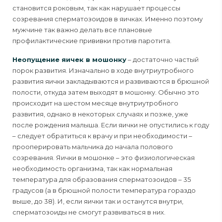
становится роковым, так как нарушает процессы
созревания сперматозоидов в яичках. Именно поэтому
мужчине так важно делать все плановые
профилактические прививки против паротита.
Неопущение яичек в мошонку
– достаточно частый
порок развития. Изначально в ходе внутриутробного
развития яички закладываются и развиваются в брюшной
полости, откуда затем выходят в мошонку. Обычно это
происходит на шестом месяце внутриутробного
развития, однако в некоторых случаях и позже, уже
после рождения малыша. Если яички не опустились к году
– следует обратиться к врачу и при необходимости –
прооперировать мальчика до начала полового
созревания. Яички в мошонке – это физиологическая
необходимость организма, так как нормальная
температура для образования сперматозоидов – 35
градусов (а в брюшной полости температура гораздо
выше, до 38). И, если яички так и останутся внутри,
сперматозоиды не смогут развиваться в них.