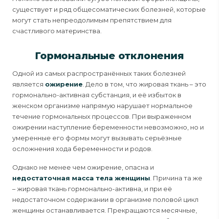
существует и ряд общесоматических болезней, которые
могут стать непреодолимым препятствием для
счастливого материнства.
Гормональные отклонения
Одной из самых распространённых таких болезней
является
ожирение
. Дело в том, что жировая ткань – это
гормонально-активная субстанция, и её избыток в
женском организме напрямую нарушает нормальное
течение гормональных процессов. При выраженном
ожирении наступление беременности невозможно, но и
умеренные его формы могут вызывать серьёзные
осложнения хода беременности и родов.
Однако не менее чем ожирение, опасна и
недостаточная масса тела женщины
. Причина та же
– жировая ткань гормонально-активна, и при её
недостаточном содержании в организме половой цикл
женщины останавливается. Прекращаются месячные,