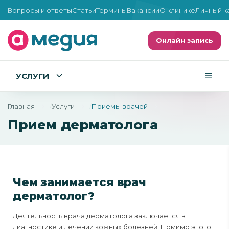
Вопросы и ответы
Статьи
Термины
Вакансии
О клинике
Личный к
Онлайн запись
УСЛУГИ
Главная
Услуги
Приемы врачей
Прием дерматолога
Чем занимается врач
дерматолог?
Деятельность врача дерматолога заключается в
диагностике и лечении кожных болезней. Помимо этого