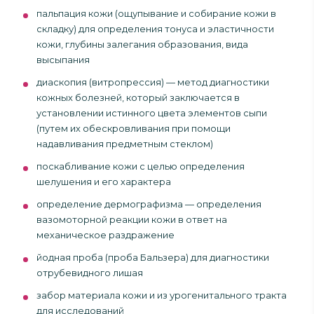
пальпация кожи (ощупывание и собирание кожи в
складку) для определения тонуса и эластичности
кожи, глубины залегания образования, вида
высыпания
диаскопия (витропрессия) — метод диагностики
кожных болезней, который заключается в
установлении истинного цвета элементов сыпи
(путем их обескровливания при помощи
надавливания предметным стеклом)
поскабливание кожи с целью определения
шелушения и его характера
определение дермографизма — определения
вазомоторной реакции кожи в ответ на
механическое раздражение
йодная проба (проба Бальзера) для диагностики
отрубевидного лишая
забор материала кожи и из урогенитального тракта
для исследований