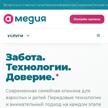
Вопросы и ответы
Статьи
Термины
Вакансии
О клинике
Личный к
Онлайн запись
УСЛУГИ
Забота.
Технологии.
Доверие.
Современная семейная клиника для
взрослых и детей. Передовые технологии
и внимательный подход на каждом этапе