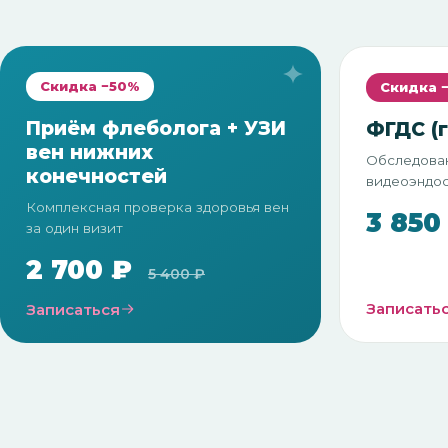
Скидка −50%
Скидка 
Приём флеболога + УЗИ
ФГДС (
вен нижних
Обследова
конечностей
видеоэндос
Комплексная проверка здоровья вен
3 850
за один визит
2 700 ₽
5 400 ₽
Записать
Записаться