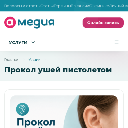
Вопросы и ответы
Статьи
Термины
Вакансии
О клинике
Личный к
Онлайн запись
УСЛУГИ
Главная
Акции
Прокол ушей пистолетом