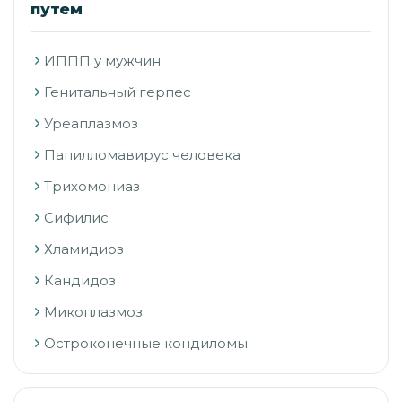
путем
ИППП у мужчин
Генитальный герпес
Уреаплазмоз
Папилломавирус человека
Трихомониаз
Сифилис
Хламидиоз
Кандидоз
Микоплазмоз
Остроконечные кондиломы