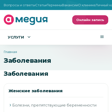
Вопросы и ответы
Статьи
Термины
Вакансии
О клинике
Личный к
Онлайн запись
УСЛУГИ
Главная
Заболевания
Заболевания
Женские заболевания
Болезни, препятствующие беременности