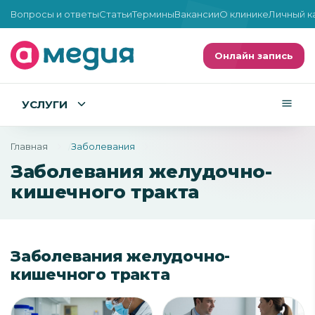
Вопросы и ответы
Статьи
Термины
Вакансии
О клинике
Личный к
Онлайн запись
УСЛУГИ
Главная
Заболевания
Заболевания желудочно-
кишечного тракта
Заболевания желудочно-
кишечного тракта