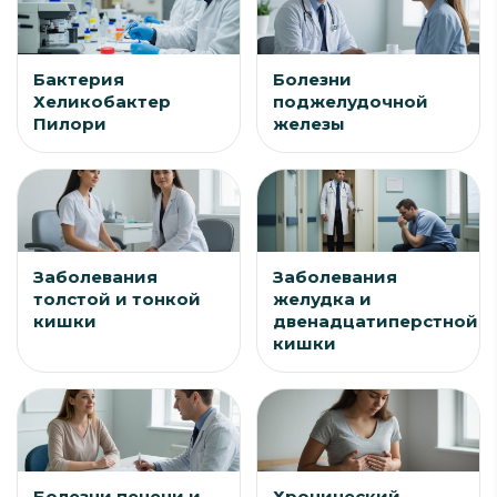
Бактерия
Болезни
Хеликобактер
поджелудочной
Пилори
железы
Заболевания
Заболевания
толстой и тонкой
желудка и
кишки
двенадцатиперстной
кишки
Болезни печени и
Хронический