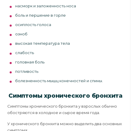
насморк и заложенность носа
боль и першение в горле
осиплость голоса
озноб
высокая температура тела
слабость
головная боль
потливость
болезненность мышц конечностей и спины.
Симптомы хронического бронхита
Симптомы хронического бронхита у взрослых обычно
обостряются в холодное и сырое время года.
У хронического бронхита можно выделить два основных
симптома: