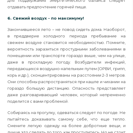
для поддержания энергетического баланса следует
отдавать предпочтение горячей пище.
6. Свежий воздух - по максимуму!
Закончившееся лето – не повод сидеть дома. Наоборот,
в преддверие холодного периода пребывание на
свежем воздухе становится необходимостью. Помните,
вероятность заразиться простудными заболеваниями в
помещении или транспорте гораздо выше, чем на улице,
даже в прохладную погоду. Возбудители инфекций,
передающихся воздушно-капельным путем (ОРВИ, грипп,
корь и др.), сконцентрированы на расстоянии 2-3 метров.
Они способны распространяться при кашле и чихании на
гораздо большую дистанцию. Опасность представляет
даже разговаривающий человек, который непременно
поделится с вами проблемой.
Собираясь на прогулку, одеваться следует по погоде. Не
пытайтесь доказывать самому себе, что еще тепло.
Смените легкую одежду на более добротные вещи, и
лучше это сделать до того, как простудитесь. Но не стоит