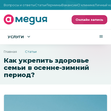
Вопросы и ответы
Статьи
Термины
Вакансии
О клинике
Личный к
Онлайн запись
УСЛУГИ
Главная
Статьи
Как укрепить здоровье
семьи в осенне-зимний
период?