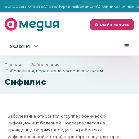
Вопросы и ответы
Статьи
Термины
Вакансии
О клинике
Личный к
Онлайн запись
УСЛУГИ
Главная
Заболевания
Заболевания, передающиеся половым путем
Сифилис
Заболевание относится к группе хронических
инфекционных болезней. Подразделяется на
врожденную форму (передается ребенку от
инфицированной матери) и приобретенную, которая