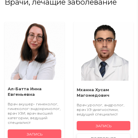
Врачи, лечащие заболевание
Ал-Батта Инна
Мханна Хусам
Евгеньевна
Магомедович
Врач акушер- гинеколог,
Врач уролог, андролог,
гинеколог-эндокринолог,
врач УЗ-диагностики,
врач УЗИ, врач высшей
ведущий специалист
категории, ведущий
специалист
ЗАПИСЬ
ЗАПИСЬ