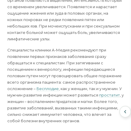
органов появляются выделения, интенсивность которых
со временем увеличивается. Появляется и нарастает
ощущение жжения или зуда в половых органах, на
кожных покровах не редки появления пятен или
небольших язв. При мочеиспускании и при сексуальном
контакте больной может ощущать боль, увеличиваются
лимфатические узлы.
Специалисты клиники А-Медия рекомендуют при
появлении первых признаков заболевания сразу
обращаться к специалистам. При затягивании с
посещением к венерологу, инфекции передающиеся
половым путем могут провоцировать общее поражение
всего организма пациента: самое распространенное
осложнение –
Бесплодие
, как у женщин, так и у мужчин. У
мужчин развитие инфекции может развиться
простатит
, у
женщин – воспалением придатков и матки. Более того,
развитие заболеваний, вызванных такими инфекциями,
сильно снижает иммунитет человека, что влечет за
собой болезни внутренних органов.