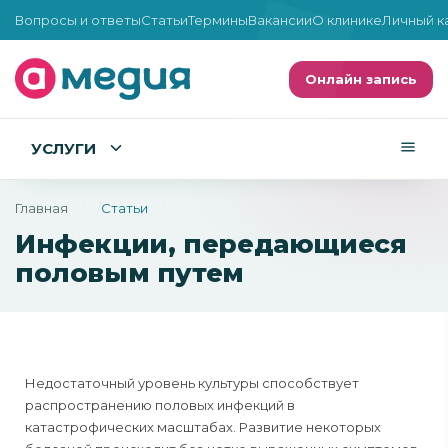
Вопросы и ответы
Статьи
Термины
Вакансии
О клинике
Личный к
Онлайн запись
УСЛУГИ
Главная
Статьи
Инфекции, передающиеся
половым путем
Недостаточный уровень культуры способствует
распространению половых инфекций в
катастрофических масштабах. Развитие некоторых