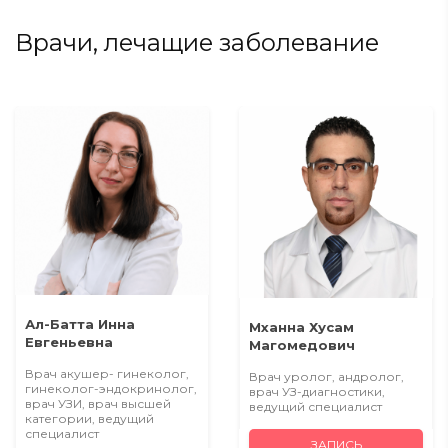
Врачи, лечащие заболевание
Ал-Батта Инна
Мханна Хусам
Евгеньевна
Магомедович
Врач акушер- гинеколог,
Врач уролог, андролог,
гинеколог-эндокринолог,
врач УЗ-диагностики,
врач УЗИ, врач высшей
ведущий специалист
категории, ведущий
специалист
ЗАПИСЬ