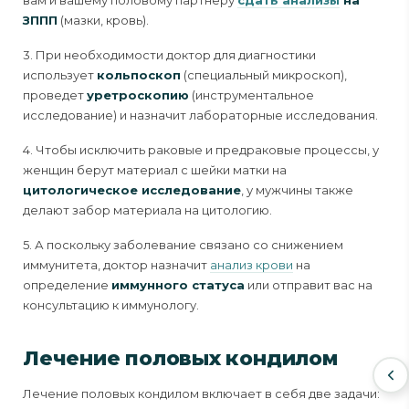
вам и вашему половому партнеру
сдать анализы
на
ЗППП
(мазки, кровь).
3. При необходимости доктор для диагностики
использует
кольпоскоп
(специальный микроскоп),
проведет
уретроскопию
(инструментальное
исследование) и назначит лабораторные исследования.
4. Чтобы исключить раковые и предраковые процессы, у
женщин берут материал с шейки матки на
цитологическое исследование
, у мужчины также
делают забор материала на цитологию.
5. А поскольку заболевание связано со снижением
иммунитета, доктор назначит
анализ крови
на
определение
иммунного статуса
или отправит вас на
консультацию к иммунологу.
Лечение половых кондилом
Лечение половых кондилом включает в себя две задачи: