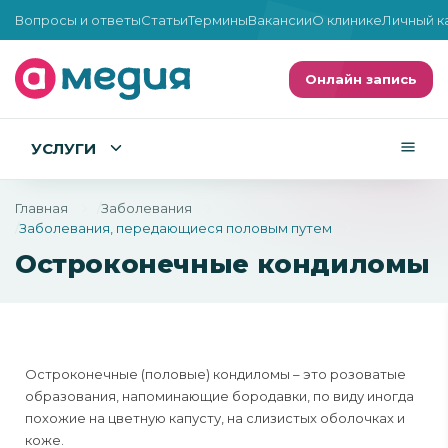
Вопросы и ответы
Статьи
Термины
Вакансии
О клинике
Личный к
Онлайн запись
УСЛУГИ
Главная
Заболевания
Заболевания, передающиеся половым путем
Остроконечные кондиломы
Остроконечные (половые) кондиломы – это розоватые
образования, напоминающие бородавки, по виду иногда
похожие на цветную капусту, на слизистых оболочках и
коже.