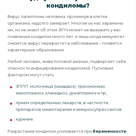
кондиломы?
Вирус папилломы человека, проникнув в клетки
организма, надолго замирает. Многие из нас заражены
им, но не знают об этом. ВПЧ может не вызывать у вас
появления кондилом много лет, и лишь когда иммунитет
снизится, вирус перерастет в заболевание – появятся
характерные образования.
Любой человек, живя половой жизнью, подвергает себя
опасности инфицирования кондиломой. Пусковым
фактором могут стать
ЗППП: молочница (кандидоз), трихомониаз,
микоплазмоз, хламидиоз, уреаплазмоз и пр.,
прием определенных лекарств, в частности,
препаратов химиотерапии и иммуносупрессантов;
курение.
Разрастание кондилом усиливается при
беременности
.