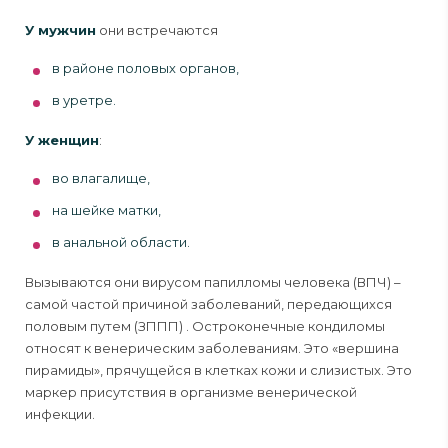
У мужчин
они встречаются
в районе половых органов,
в уретре.
У женщин
:
во влагалище,
на шейке матки,
в анальной области.
Вызываются они вирусом папилломы человека (ВПЧ) –
самой частой причиной заболеваний, передающихся
половым путем (ЗППП) . Остроконечные кондиломы
относят к венерическим заболеваниям. Это «вершина
пирамиды», прячущейся в клетках кожи и слизистых. Это
маркер присутствия в организме венерической
инфекции.