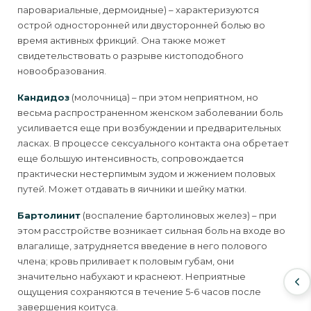
паровариальные, дермоидные) – характеризуются
острой односторонней или двусторонней болью во
время активных фрикций. Она также может
свидетельствовать о разрыве кистоподобного
новообразования.
Кандидоз
(молочница) – при этом неприятном, но
весьма распространенном женском заболевании боль
усиливается еще при возбуждении и предварительных
ласках. В процессе сексуального контакта она обретает
еще большую интенсивность, сопровождается
практически нестерпимым зудом и жжением половых
путей. Может отдавать в яичники и шейку матки.
Бартолинит
(воспаление бартолиновых желез) – при
этом расстройстве возникает сильная боль на входе во
влагалище, затрудняется введение в него полового
члена; кровь приливает к половым губам, они
значительно набухают и краснеют. Неприятные
ощущения сохраняются в течение 5-6 часов после
завершения коитуса.