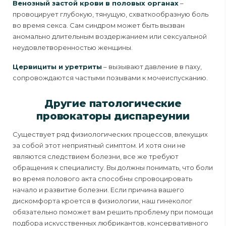
Венозный застой крови в половых органах
–
провоцирует глубокую, тянущую, схваткообразную боль
во время секса. Сам синдром может быть вызван
аномально длительным воздержанием или сексуальной
неудовлетворенностью женщины.
Цервициты и уретриты
– вызывают давление в паху,
сопровождаются частыми позывами к мочеиспусканию.
Другие патологические
провокаторы диспареунии
Существует ряд физиологических процессов, влекущих
за собой этот неприятный симптом. И хотя они не
являются следствием болезни, все же требуют
обращения к специалисту. Вы должны понимать, что боли
во время полового акта способны спровоцировать
начало и развитие болезни. Если причина вашего
дискомфорта кроется в физиологии, наш гинеколог
обязательно поможет вам решить проблему при помощи
подбора искусственных любрикантов, консервативного