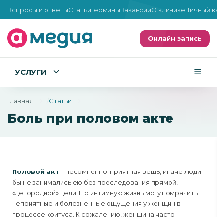
Вопросы и ответы
Статьи
Термины
Вакансии
О клинике
Личный к
Онлайн запись
УСЛУГИ
Главная
Статьи
Боль при половом акте
Половой акт
– несомненно, приятная вещь, иначе люди
бы не занимались ею без преследования прямой,
«детородной» цели. Но интимную жизнь могут омрачить
неприятные и болезненные ощущения у женщин в
процессе коитуса. К сожалению, женщина часто