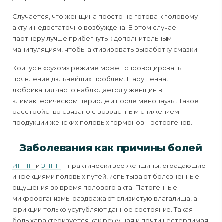
Случается, что женщина просто не готова к половому
акту и недостаточно возбуждена. В этом случае
партнеру лучше прибегнуть к дополнительным
манипуляциям, чтобы активировать выработку смазки.
Коитус в «сухом» режиме может спровоцировать
появление дальнейших проблем. Нарушенная
любрикация часто наблюдается у женщин в
климактерическом периоде и после менопаузы. Такое
расстройство связано с возрастным снижением
продукции женских половых гормонов – эстрогенов.
Заболевания как причины болей
ИППП
и
ЗППП
– практически все женщины, страдающие
инфекциями половых путей, испытывают болезненные
ощущения во время полового акта. Патогенные
микроорганизмы раздражают слизистую влагалища, а
фрикции только усугубляют данное состояние. Такая
боль характеризуется как режущая и почти нестерпимая,