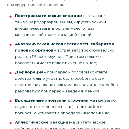
или хирургического лечения.
Посттравматические синдромы
– вызваны
тяжелым родоразрешением, хирургическими
вмешательствами в органы малого таза,
механической травматизацией тканей;
Анатомическая несовместимость габаритов
половых органов
– встречается исключительно
редко, в 1% всех случаев. При этом ложные
подозрения часто падают именно на нее;
Дефлорация
– при первом половом контакте
действительно уместна боль, особенно если
девственная плева слишком плотная и не способна
разорваться при первом введении пениса;
Врожденные аномалии строения матки
(загиб,
двурогость, смещение назад) – при них боли
полностью исчезают в определенных позициях;
Аллергические реакции
(на синтетические
любриканты, спермициты, суппозитории, очень редко