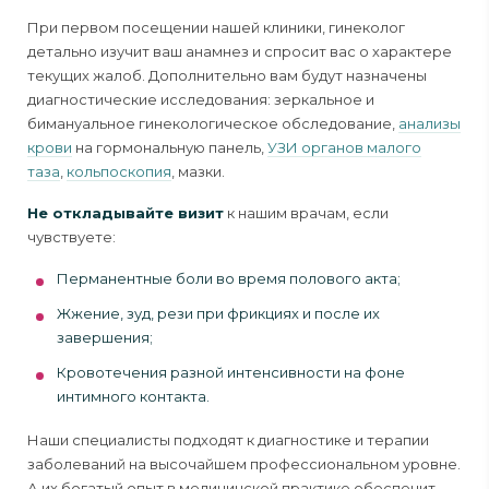
При первом посещении нашей клиники, гинеколог
детально изучит ваш анамнез и спросит вас о характере
текущих жалоб. Дополнительно вам будут назначены
диагностические исследования: зеркальное и
бимануальное гинекологическое обследование,
анализы
крови
на гормональную панель,
УЗИ органов малого
таза
,
кольпоскопия
, мазки.
Не откладывайте визит
к нашим врачам, если
чувствуете:
Перманентные боли во время полового акта;
Жжение, зуд, рези при фрикциях и после их
завершения;
Кровотечения разной интенсивности на фоне
интимного контакта.
Наши специалисты подходят к диагностике и терапии
заболеваний на высочайшем профессиональном уровне.
А их богатый опыт в медицинской практике обеспечит