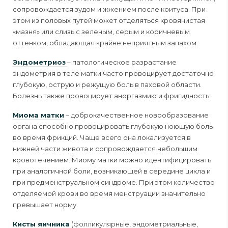
сопровождается зудом и жжением после коитуса. При
этом из половых путей может отделяться кровянистая
«мазня» или слизь с зеленым, серым и коричневым
оттенком, обладающая крайне неприятным запахом.
Эндометриоз
– патологическое разрастание
эндометрия в теле матки часто провоцирует достаточно
глубокую, острую и режущую боль в паховой области.
Болезнь также провоцирует аноргазмию и фригидность.
Миома матки
– доброкачественное новообразование
органа способно провоцировать глубокую ноющую боль
во время фрикций. Чаще всего она локализуется в
нижней части живота и сопровождается небольшим
кровотечением. Миому матки можно идентифицировать
при аналогичной боли, возникающей в середине цикла и
при предменструальном синдроме. При этом количество
отделяемой крови во время менструации значительно
превышает норму.
Кисты яичника
(фолликулярные, эндометриальные,