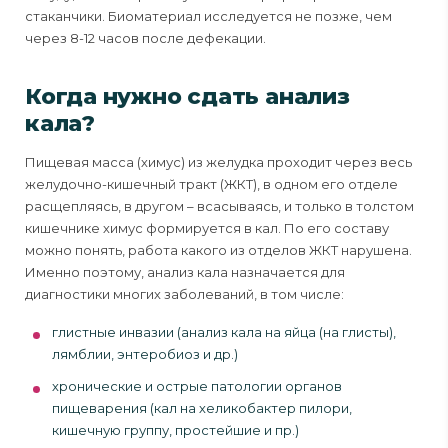
стаканчики. Биоматериал исследуется не позже, чем
через 8-12 часов после дефекации.
Когда нужно сдать анализ
кала?
Пищевая масса (химус) из желудка проходит через весь
желудочно-кишечный тракт (ЖКТ), в одном его отделе
расщепляясь, в другом – всасываясь, и только в толстом
кишечнике химус формируется в кал. По его составу
можно понять, работа какого из отделов ЖКТ нарушена.
Именно поэтому, анализ кала назначается для
диагностики многих заболеваний, в том числе:
глистные инвазии (анализ кала на яйца (на глисты),
лямблии, энтеробиоз и др.)
хронические и острые патологии органов
пищеварения (кал на хеликобактер пилори,
кишечную группу, простейшие и пр.)