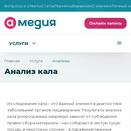
Вопросы и ответы
Статьи
Термины
Вакансии
О клинике
Личный к
Онлайн запись
УСЛУГИ
Главная
Услуги
Анализы
Анализ кала
Исследование кала – это важный элемент в диагностике
заболеваний органов пищеварения. Результаты анализа
кала (копрограммы) напрямую зависят от соблюдения
правил сбора материала – кал собирают в чистую сухую
посуду, в некоторых случаях – в парафинированные