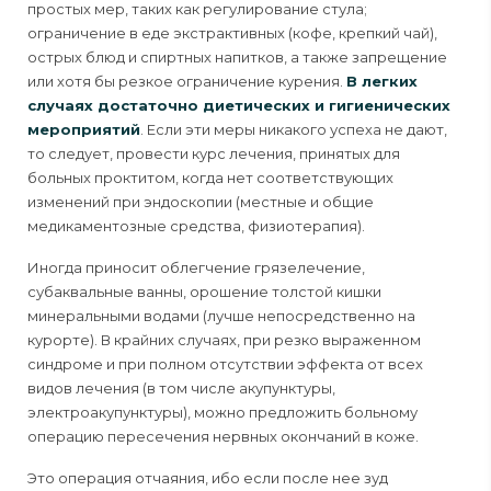
простых мер, таких как регулирование стула;
ограничение в еде экстрактивных (кофе, крепкий чай),
острых блюд и спиртных напитков, а также запрещение
или хотя бы рез­кое ограничение курения.
В легких
случаях достаточно диетических и гигиенических
мероприятий
. Если эти меры никакого успеха не дают,
то следует, провести курс лечения, принятых для
больных проктитом, когда нет соответ­ствующих
изменений при эндоскопии (местные и общие
медикаментозные средства, физиотерапия).
Иногда приносит облегчение грязелечение,
субаквальные ванны, оро­шение толстой кишки
минеральными водами (лучше непосредственно на
курорте). В крайних случаях, при резко выраженном
синдроме и при полном отсутствии эффекта от всех
видов лечения (в том числе акупунктуры,
электроакупунктуры), можно предложить больному
операцию пересечения нервных окончаний в коже.
Это операция отчаяния, ибо если после нее зуд