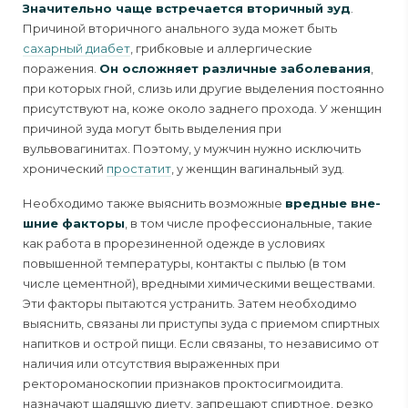
Значительно чаще встречается вторичный зуд
.
Причиной вторичного анального зуда может быть
сахарный диабет
, грибковые и аллергические
поражения.
Он ос­ложняет различные заболевания
,
при которых гной, слизь или другие выделения постоянно
присутствуют на, коже около заднего прохода. У женщин
причиной зуда могут быть выделения при
вульвовагинитах. Поэтому, у мужчин нужно исключить
хронический
простатит
, у женщин вагинальный зуд.
Необходимо также выяснить возможные
вредные вне­
шние факторы
, в том числе профессиональные, такие
как работа в прорезиненной одежде в условиях
повышенной температуры, контакты с пылью (в том
числе цементной), вредными химическими веществами.
Эти факторы пытаются устранить. Затем необходимо
выяснить, связаны ли приступы зуда с приемом спиртных
напитков и острой пищи. Если связаны, то независимо от
наличия или отсутствия выраженных при
ректороманоскопии признаков проктосигмоидита.
назначают щадящую диету, запрещают спиртное, резко