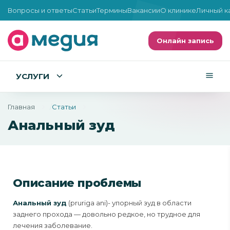
Вопросы и ответы
Статьи
Термины
Вакансии
О клинике
Личный к
Онлайн запись
УСЛУГИ
Главная
Статьи
Анальный зуд
Описание проблемы
Анальный зуд
(pruriga ani)- упорный зуд в области
заднего прохода — довольно редкое, но трудное для
лечения заболевание.