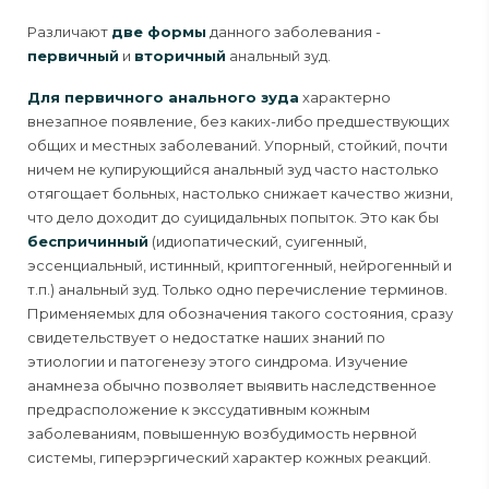
Различают
две формы
данного заболевания -
первичный
и
вторичный
анальный зуд.
Для первичного анального зуда
характерно
внезапное появление, без каких-либо предшествующих
общих и местных заболеваний. Упорный, стойкий, почти
ничем не купирующийся анальный зуд часто настолько
отягощает больных, настолько снижает качество жизни,
что дело доходит до суицидальных попыток. Это как бы
беспричинный
(идиопатический, суигенный,
эссенциальный, истин­ный, криптогенный, нейрогенный и
т.п.) анальный зуд. Только одно пере­числение терминов.
Применяемых для обозначения такого состояния, сразу
свидетельствует о недостатке наших знаний по
этиологии и патогенезу этого синдрома. Изучение
анамнеза обычно позволяет выявить наследственное
предрасположение к экссудатив­ным кожным
заболеваниям, повышенную возбудимость нервной
системы, гиперэргический характер кожных реакций.