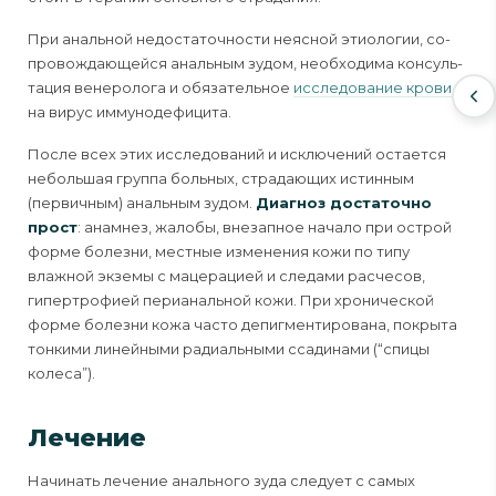
При анальной недостаточности неясной этиологии, со­
провождающейся анальным зудом, необходима консуль­
тация венеролога и обязательное
исследование крови
на вирус иммунодефицита.
После всех этих исследований и исключений остается
небольшая группа больных, страдающих истинным
(первичным) аналь­ным зудом.
Диагноз достаточно
прост
: анамнез, жалобы, внезапное начало при острой
форме болезни, местные изменения кожи по типу
влажной экземы с мацерацией и следами расчесов,
гипертрофией перианальной кожи. При хронической
форме болезни кожа часто депигментирова­на, покрыта
тонкими линейными радиальными ссадинами (“спицы
колеса”).
Лечение
Начинать лечение анального зуда следует с самых