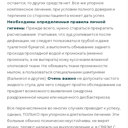
остается, то других средств нет. Все же упорное
комплексное лечение, при условии полного доверия и
терпения со стороны пациента может дать ус­пех.
Необходимы определенные правила личной
гигиены
. Прежде всего, нужно стараться прекратить
расчесывание. Учитывая, что зуд усиливается после
дефекации, не следует пользоваться грубой и даже
туалетной бума­гой, а выполнять обмывание заднего
прохода прохладной водой и промо­кать (именно
промокать, а не вытирать) кожу кусочками влажной
хлопковой ткани. Не обмывать ткани промежности
мылом, а пользоваться специаль­ными шампунями
(Бальнеол и другие).
Очень важно
не допускать частого
жидкого стула, для чего следует пройти обследование на
предмет возмож­ного выявления синдрома
раздраженной кишки или кишечного дисбакте­риоза.
Все перечисленное во многих случаях приводит к успеху,
однако, ТОЛЬКО при упорном и длительном лечении. Эти
больные обычно психически неустойчивы, не верят
врачу, те­ряют надежду на выздоровление и, в СВЯЗИ C