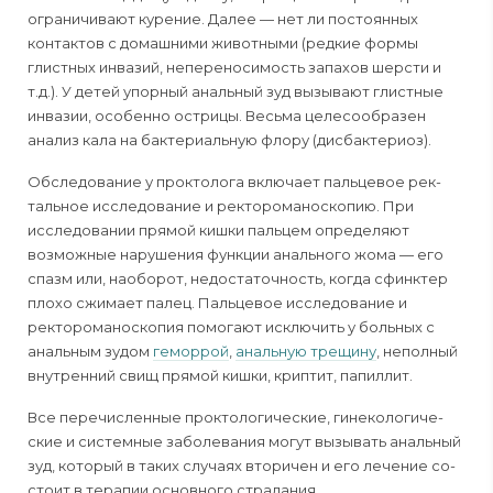
ограничивают курение. Далее — нет ли постоянных
контактов с домашними животными (редкие формы
глистных инвазий, непереносимость запахов шерсти и
т.д.). У детей упорный анальный зуд вызывают глистные
инвазии, особенно острицы. Весьма целесооб­разен
анализ кала на бактериальную флору (дисбактери­оз).
Обследование у проктолога включает пальцевое рек­
тальное исследование и ректороманоскопию. При
иссле­довании прямой кишки пальцем определяют
возможные нарушения функции анального жома — его
спазм или, наоборот, недостаточность, когда сфинктер
плохо сжимает палец. Пальцевое исследование и
ректороманоскопия помогают исключить у больных с
анальным зудом
гемор­рой
,
анальную трещину
, неполный
внутренний свищ пря­мой кишки, криптит, папиллит.
Все перечисленные проктологические, гинекологиче­
ские и системные заболевания могут вызывать анальный
зуд, который в таких случаях вторичен и его лечение со­
стоит в терапии основного страдания.