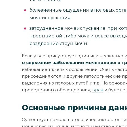
болезненные ощущения в половых органа
мочеиспускания
затрудненное мочеиспускание, при кото
прерывистой, либо моча и вовсе выход
раздвоение струи мочи.
Если у вас присутствует один или нескольк
о серьезном заболевании мочеполового т
избежание тяжелых осложнений. Очень част
присоединяются и другие патологические пр
выделения из половых путей и т.д. На основ
проведенного обследования,
врач
и будет с
Основные причины дан
Существует немало патологических состоян
мочеиспускания, а в частности чувством ди