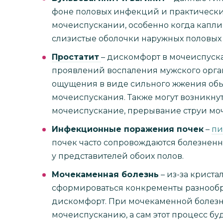
фоне половых инфекций и практически
мочеиспускании, особенно когда капл
слизистые оболочки наружных половых 
Простатит
– дискомфорт в мочеиспуск
проявлений воспаления мужского орга
ощущения в виде сильного жжения об
мочеиспускания. Также могут возникнут
мочеиспускание, прерывание струи мо
Инфекционные поражения почек
–
пи
почек часто сопровождаются болезнен
у представителей обоих полов.
Мочекаменная болезнь
– из-за криста
сформироваться конкременты разнооб
дискомфорт. При мочекаменной болезн
мочеиспусканию, а сам этот процесс б