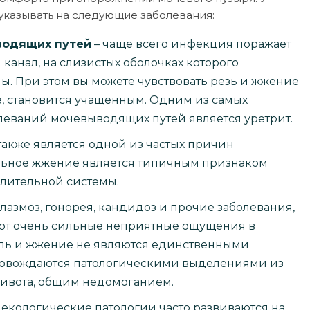
казывать на следующие заболевания:
водящих путей
– чаще всего инфекция поражает
канал, на слизистых оболочках которого
. При этом вы можете чувствовать резь и жжение
е, становится учащенным. Одним из самых
еваний мочевыводящих путей является уретрит.
также является одной из частых причин
льное жжение является типичным признаком
лительной системы.
лазмоз, гонорея, кандидоз и прочие заболевания,
ют очень сильные неприятные ощущения в
оль и жжение не являются единственными
ровождаются патологическими выделениями из
живота, общим недомоганием.
екологические патологии часто развиваются на