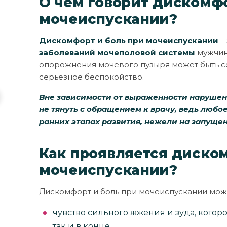
О чем говорит дискомфо
мочеиспускании?
Дискомфорт и боль при мочеиспускании
–
заболеваний мочеполовой системы
мужчин
опорожнения мочевого пузыря может быть со
серьезное беспокойство.
Вне зависимости от выраженности нарушен
не тянуть с обращением к врачу, ведь любо
ранних этапах развития, нежели на запуще
Как проявляется диско
мочеиспускании?
Дискомфорт и боль при мочеиспускании може
чувство сильного жжения и зуда, котор
так и в конце