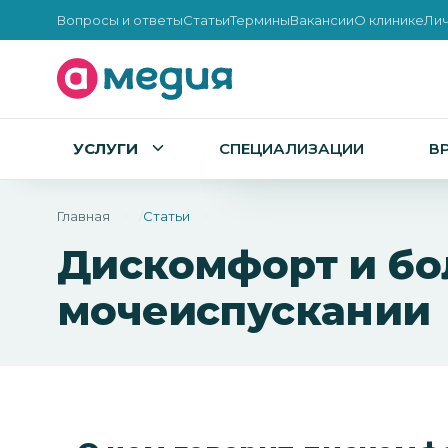
Вопросы и ответы
Статьи
Термины
Вакансии
О клинике
Лич
УСЛУГИ
СПЕЦИАЛИЗАЦИИ
В
Главная
Статьи
Дискомфорт и бо
мочеиспускании