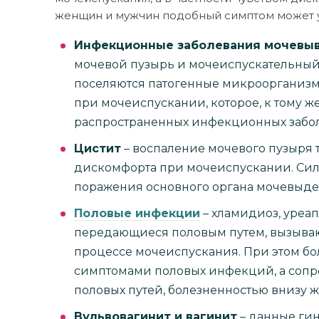
женщин и мужчин подобный симптом может у
Инфекционные заболевания мочевы
мочевой пузырь и мочеиспускательный 
поселяются патогенные микроорганизмы
при мочеиспускании, которое, к тому ж
распространенных инфекционных забол
Цистит
– воспаление мочевого пузыря 
дискомфорта при мочеиспускании. Си
поражения основного органа мочевыде
Половые инфекции
– хламидиоз, уреап
передающиеся половым путем, вызыва
процессе мочеиспускания. При этом б
симптомами половых инфекций, а соп
половых путей, болезненностью внизу 
Вульвовагинит и вагинит
– данные гин