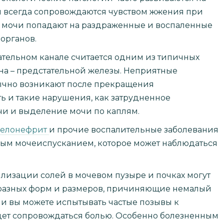
 всегда сопровождаются чувством жжения при
и мочи попадают на раздраженные и воспаленные
органов.
ательном канале считается одним из типичных
на – предстательной железы. Неприятные
ычно возникают после прекращения
ь и такие нарушения, как затрудненное
чи и выделение мочи по каплям.
елонефрит
и прочие воспалительные заболевания
ным мочеиспусканием, которое может наблюдаться
ллизации солей в мочевом пузыре и почках могут
разных форм и размеров, причиняющие немалый
и вы можете испытывать частые позывы к
удет сопровождаться болью. Особенно болезненным