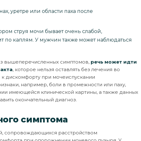
х, уретре или области паха после
ром струя мочи бывает очень слабой,
ит по каплям. У мужчин также может наблюдаться
о из вышеперечисленных симптомов,
речь может идти
ракта
, которое нельзя оставлять без лечения во
о к дискомфорту при мочеиспускании
изнаки, например, боли в промежности или паху,
ании имеющейся клинической картины, а также данных
тавить окончательный диагноз.
ного симптома
ий, сопровождающихся расстройством
скомфорта при опорожнении мочевого пузыря. У