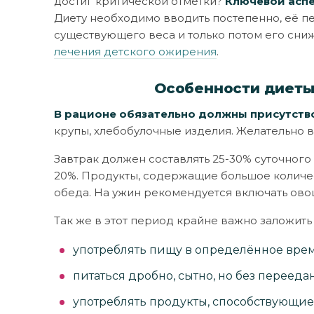
достиг критической отметки?
Ключевой аспе
Диету необходимо вводить постепенно, её п
существующего веса и только потом его сниж
лечения детского ожирения
.
Особенности диеты
В рационе обязательно должны присутств
крупы, хлебобулочные изделия. Желательно в
Завтрак должен составлять 25-30% суточного пи
20%. Продукты, содержащие большое количес
обеда. На ужин рекомендуется включать ово
Так же в этот период крайне важно заложит
употреблять пищу в определённое вре
питаться дробно, сытно, но без перееда
употреблять продукты, способствующие 