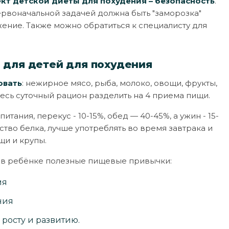
кт детской диеты для похудения – безопасность
.
ервоначальной задачей должна быть "заморозка"
ение. Также можно обратиться к специалисту для
 для детей для похудения
овать
: нежирное мясо, рыба, молоко, овощи, фрукты,
есь суточный рацион разделить на 4 приема пищи.
тания, перекус - 10-15%, обед — 40-45%, а ужин - 15-
тво белка, лучше употреблять во время завтрака и
щи и крупы.
ь в ребёнке полезные пищевые привычки:
мя
ния
росту и развитию.