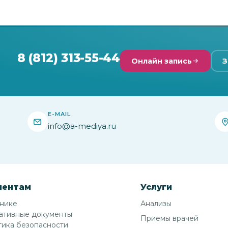
8 (812) 313-55-44
Онлайн запись
З
E-MAIL
info@a-mediya.ru
иентам
Услуги
инике
Анализы
ативные документы
Приемы врачей
ика безопасности