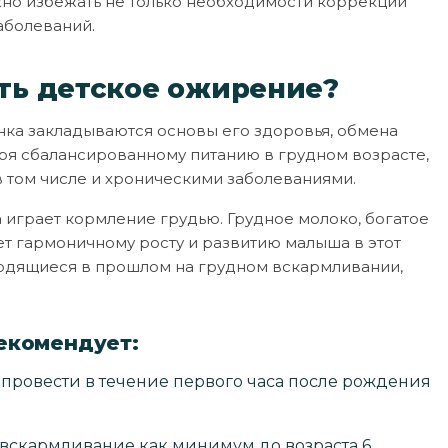
жно избежать не только необходимости коррекции
аболеваний.
ть детское ожирение?
енка закладываются основы его здоровья, обмена
ря сбалансированному питанию в грудном возрасте,
в том числе и хроническими заболеваниями.
 играет кормление грудью. Грудное молоко, богатое
т гармоничному росту и развитию малыша в этот
ходящиеся в прошлом на грудном вскармливании,
екомендует:
провести в течение первого часа после рождения
вскармливание как минимум до возраста 6