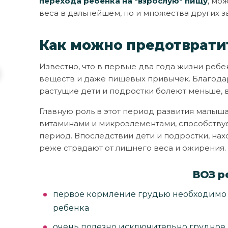
перехода ребёнка на "взрослую" пищу
, мо
веса в дальнейшем, но и множества других з
Как можно предотврати
Известно, что в первые два года жизни реб
веществ и даже пищевых привычек. Благода
растущие дети и подростки болеют меньше, 
Главную роль в этот период развития малыша
витаминами и микроэлементами, способствуе
период. Впоследствии дети и подростки, на
реже страдают от лишнего веса и ожирения.
ВОЗ р
первое кормление грудью необходимо 
ребенка
очень полезно исключительно грудное 