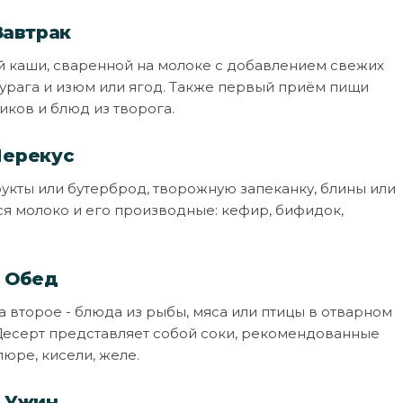
Завтрак
й каши, сваренной на молоке с добавлением свежих
курага и изюм или ягод. Также первый приём пищи
иков и блюд из творога.
Перекус
кты или бутерброд, творожную запеканку, блины или
ся молоко и его производные: кефир, бифидок,
Обед
а второе - блюда из рыбы, мяса или птицы в отварном
 Десерт представляет собой соки, рекомендованные
юре, кисели, желе.
Ужин