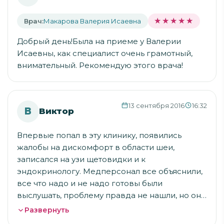
★★★★★
★★★★★
Врач:
Макарова Валерия Исаевна
Добрый день!Была на приеме у Валерии
Исаевны, как специалист очень грамотный,
внимательный. Рекомендую этого врача!
13 сентября 2016
16:32
В
Виктор
Впервые попал в эту клинику, появились
жалобы на дискомфорт в области шеи,
записался на узи щетовидки и к
эндокринологу. Медперсонал все объяснили,
все что надо и не надо готовы были
выслушать, проблему правда не нашли, но оно
и к лучшему, врач предложил посетить лора.
Развернуть
Как появится время и если проблема никуда