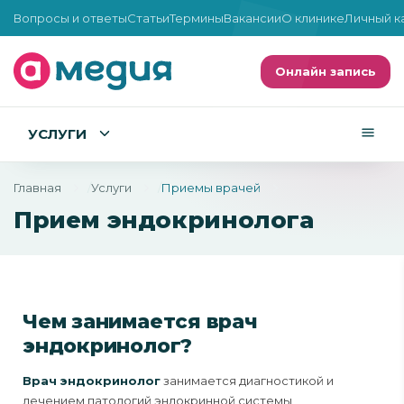
Вопросы и ответы
Статьи
Термины
Вакансии
О клинике
Личный к
Онлайн запись
УСЛУГИ
Главная
Услуги
Приемы врачей
Прием эндокринолога
Чем занимается врач
эндокринолог?
Врач эндокринолог
занимается диагностикой и
лечением патологий эндокринной системы,