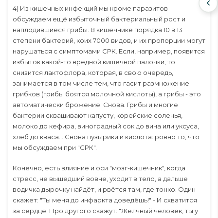
4) Из кишечных инфекций мы кроме паразитов
обсуждаем ещё избыточный бактериальный рост и
наплодившиеся грибы. В кишечнике порядка 10 в 13
степени бактерий, коих 7000 видов, и их пропорции могут
нарушаться с симптомами СРК. Если, например, появится
избыток какой-то вредной кишечной палочки, то
снизится лактофлора, которая, в свою очередь,
занимается в том числе тем, что гасит размножение
грибков (грибы боятся молочной кислоты), а грибы - это
автоматически брожение. Снова. Грибы и многие
бактерии сквашивают капусту, корейские соленья,
молоко до кефира, виноградный сок до вина или уксуса,
хлеб до кваса... Снова пузырики и кислота: ровно то, что
мы обсуждаем при "СРК".
Конечно, есть влияние и оси "мозг-кишечник", когда
стресс, не вышедший вовне, уходит в тело, а дальше
водичка дырочку найдёт, и рвётся там, где тонко. Один
скажет: "Ты меня до инфаркта доведёшь!" - И схватится
за сердце. Про другого скажут: "Желчный человек, ты у