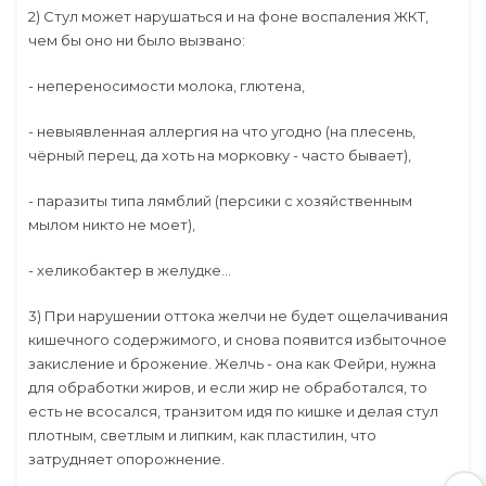
2) Стул может нарушаться и на фоне воспаления ЖКТ,
чем бы оно ни было вызвано:
- непереносимости молока, глютена,
- невыявленная аллергия на что угодно (на плесень,
чёрный перец, да хоть на морковку - часто бывает),
- паразиты типа лямблий (персики с хозяйственным
мылом никто не моет),
- хеликобактер в желудке...
3) При нарушении оттока желчи не будет ощелачивания
кишечного содержимого, и снова появится избыточное
закисление и брожение. Желчь - она как Фейри, нужна
для обработки жиров, и если жир не обработался, то
есть не всосался, транзитом идя по кишке и делая стул
плотным, светлым и липким, как пластилин, что
затрудняет опорожнение.