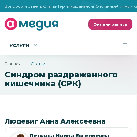
Вопросы и ответы
Статьи
Термины
Вакансии
О клинике
Личный к
Онлайн запись
УСЛУГИ
Главная
Статьи
Синдром раздраженного
кишечника (СРК)
Людевиг Анна Алексеевна
Петрова Ирина Евгеньевна