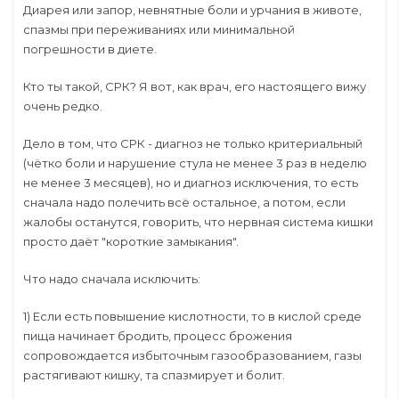
Диарея или запор, невнятные боли и урчания в животе,
спазмы при переживаниях или минимальной
погрешности в диете.
Кто ты такой, СРК? Я вот, как врач, его настоящего вижу
очень редко.
Дело в том, что СРК - диагноз не только критериальный
(чётко боли и нарушение стула не менее 3 раз в неделю
не менее 3 месяцев), но и диагноз исключения, то есть
сначала надо полечить всё остальное, а потом, если
жалобы останутся, говорить, что нервная система кишки
просто даёт "короткие замыкания".
Что надо сначала исключить:
1) Если есть повышение кислотности, то в кислой среде
пища начинает бродить, процесс брожения
сопровождается избыточным газообразованием, газы
растягивают кишку, та спазмирует и болит.