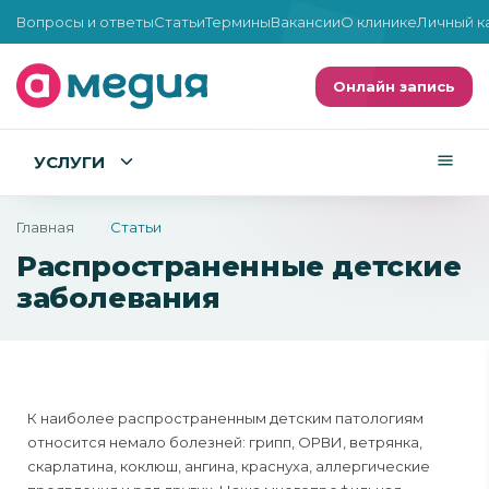
Вопросы и ответы
Статьи
Термины
Вакансии
О клинике
Личный к
Онлайн запись
УСЛУГИ
Главная
Статьи
Распространенные детские
заболевания
К наиболее распространенным детским патологиям
относится немало болезней: грипп, ОРВИ, ветрянка,
скарлатина, коклюш, ангина, краснуха, аллергические