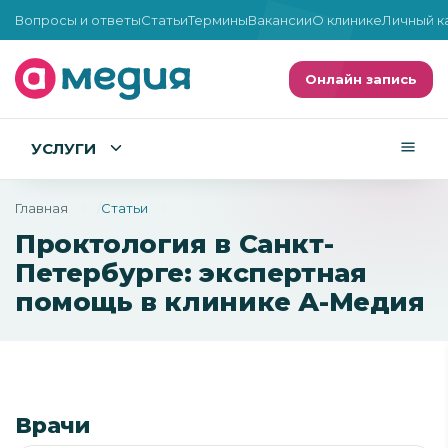
Вопросы и ответы
Статьи
Термины
Вакансии
О клинике
Личный к
Онлайн запись
УСЛУГИ
Главная
Статьи
Проктология в Санкт-
Петербурге: экспертная
помощь в клинике А-Медия
Врачи