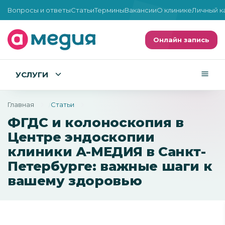
Вопросы и ответы
Статьи
Термины
Вакансии
О клинике
Личный к
Онлайн запись
УСЛУГИ
Главная
Статьи
ФГДС и колоноскопия в
Центре эндоскопии
клиники А-МЕДИЯ в Санкт-
Петербурге: важные шаги к
вашему здоровью