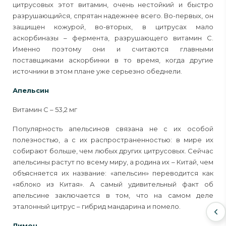
цитрусовых этот витамин, очень нестойкий и быстро
разрушающийся, спрятан надежнее всего. Во-первых, он
защищен кожурой, во-вторых, в цитрусах мало
аскорбиназы – фермента, разрушающего витамин С.
Именно поэтому они и считаются главными
поставщиками аскорбинки в то время, когда другие
источники в этом плане уже серьезно обеднели.
Апельсин
Витамин С – 53,2 мг
Популярность апельсинов связана не с их особой
полезностью, а с их распространенностью: в мире их
собирают больше, чем любых других цитрусовых. Сейчас
апельсины растут по всему миру, а родина их – Китай, чем
объясняется их название: «апельсин» переводится как
«яблоко из Китая». А самый удивительный факт об
апельсине заключается в том, что на самом деле
эталонный цитрус – гибрид мандарина и помело.
Лимон