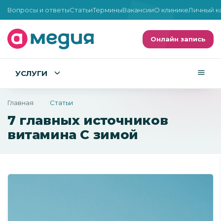
Вопросы и ответы
Статьи
Термины
Вакансии
О клинике
Личный к
Онлайн запись
УСЛУГИ
Главная
Статьи
7 главных источников
витамина C зимой