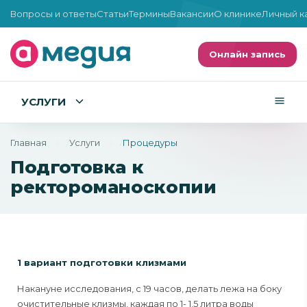
Вопросы и ответы
Статьи
Термины
Вакансии
О клинике
Личный к
Онлайн запись
УСЛУГИ
Главная
Услуги
Процедуры
Подготовка к
ректороманоскопии
1 вариант подготовки клизмами
Накануне исследования, с 19 часов, делать лежа на боку
очистительные клизмы, каждая по 1- 1,5 литра воды