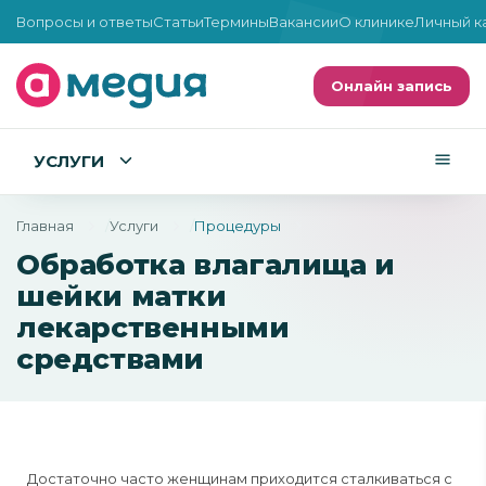
Вопросы и ответы
Статьи
Термины
Вакансии
О клинике
Личный к
Онлайн запись
УСЛУГИ
Главная
Услуги
Процедуры
Обработка влагалища и
шейки матки
лекарственными
средствами
Достаточно часто женщинам приходится сталкиваться с