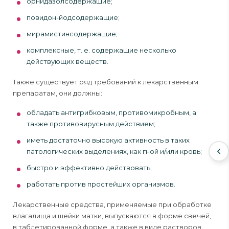
орнидазолсодержащие;
повидон-йодсодержащие;
мирамистинсодержащие;
комплексные, т. е. содержащие несколько
действующих веществ.
Также существует ряд требований к лекарственным
препаратам, они должны:
обладать антигрибковым, противомикробным, а
также противовирусным действием;
иметь достаточно высокую активность в таких
патологических выделениях, как гной и/или кровь;
быстро и эффективно действовать;
работать против простейших организмов.
Лекарственные средства, применяемые при обработке
влагалища и шейки матки, выпускаются в форме свечей,
в таблетированной форме, а также в виде растворов.