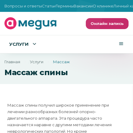
Вопросы и ответы
Статьи
Термины
Вакансии
О клинике
Личный к
Онлайн запись
УСЛУГИ
Главная
Услуги
Массаж
Массаж спины
Массаж спины получил широкое применение при
лечении разнообразных болезней опорно-
двигательного аппарата. Эта процедура часто
назначается наравне с другими методами лечения
неврологических патологий. Но кроме