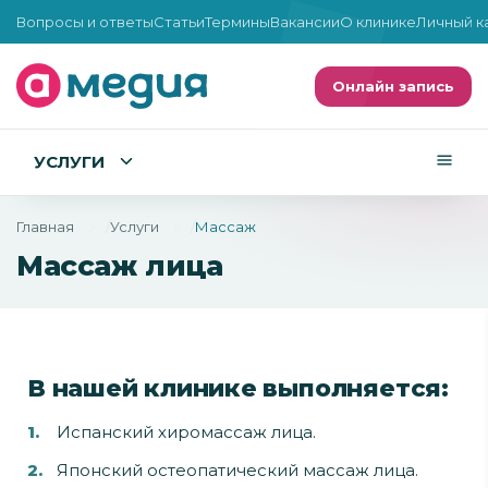
Вопросы и ответы
Статьи
Термины
Вакансии
О клинике
Личный к
Онлайн запись
УСЛУГИ
Главная
Услуги
Массаж
Массаж лица
В нашей клинике выполняется:
Испанский хиромассаж лица.
Японский остеопатический массаж лица.