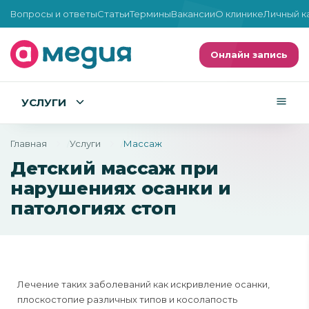
Вопросы и ответы
Статьи
Термины
Вакансии
О клинике
Личный к
Онлайн запись
УСЛУГИ
Главная
Услуги
Массаж
Детский массаж при
нарушениях осанки и
патологиях стоп
Лечение таких заболеваний как искривление осанки,
плоскостопие различных типов и косолапость