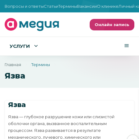
Вопросы и ответы
Статьи
Термины
Вакансии
О клинике
Личный к
Онлайн запись
УСЛУГИ
Главная
Термины
Язва
Язва
Язва — глубокое разрушение кожи или слизистой
оболочки органа, вызванное воспалительным
процессом. Язва развивается в результате
механического, лучевого, химического или