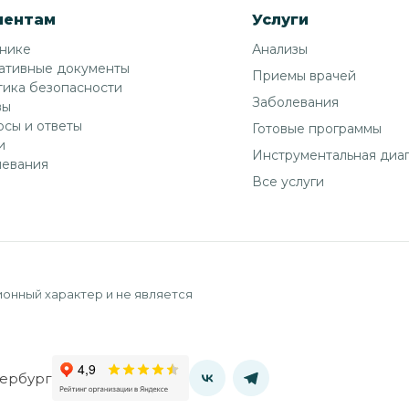
иентам
Услуги
инике
Анализы
ативные документы
Приемы врачей
ика безопасности
Заболевания
вы
сы и ответы
Готовые программы
и
Инструментальная диа
левания
Все услуги
онный характер и не является