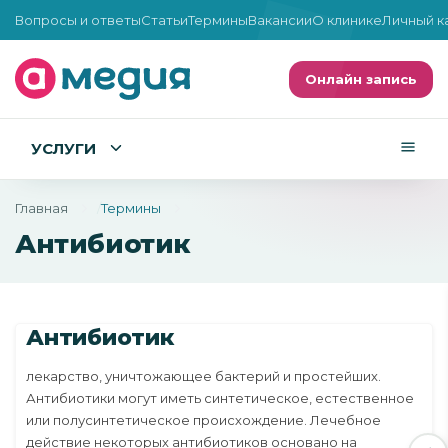
Вопросы и ответы
Статьи
Термины
Вакансии
О клинике
Личный к
Онлайн запись
УСЛУГИ
Главная
Термины
Антибиотик
Антибиотик
лекарство, уничтожающее бактерий и простейших.
Антибиотики могут иметь синтетическое, естественное
или полусинтетическое происхождение. Лечебное
действие некоторых антибиотиков основано на